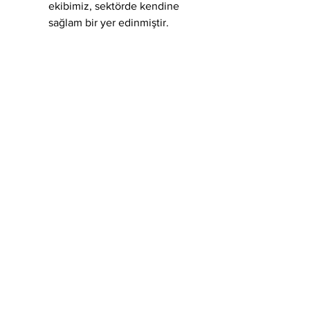
ekibimiz, sektörde kendine 
sağlam bir yer edinmiştir.
Teknolojik Altyapı
: Yenilikçi 
çözümler ve en yeni teknoloji 
kullanılarak gerçekleştirilen 
projeler, kullanıcı 
memnuniyetini artırır.
Müşteri Odaklılık
: Müşteri 
talepleri her zaman ön planda 
tutulmakta, ihtiyaçlar 
doğrultusunda özel çözümler 
sunulmaktadır.
Uzman Ekip
: Alanında uzman 
mühendisleri ile çalışarak, her 
projenin detaylarına büyük bir 
özen gösteririz. 