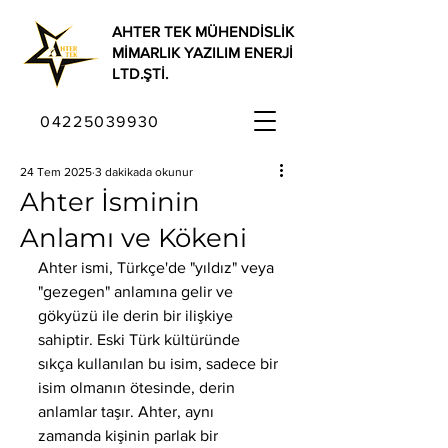
AHTER TEK MÜHENDİSLİK
MİMARLIK YAZILIM ENERJİ
LTD.ŞTİ.
04225039930
24 Tem 2025
3 dakikada okunur
Ahter İsminin
Anlamı ve Kökeni
Ahter ismi, Türkçe'de "yıldız" veya 
"gezegen" anlamına gelir ve 
gökyüzü ile derin bir ilişkiye 
sahiptir. Eski Türk kültüründe 
sıkça kullanılan bu isim, sadece bir 
isim olmanın ötesinde, derin 
anlamlar taşır. Ahter, aynı 
zamanda kişinin parlak bir 