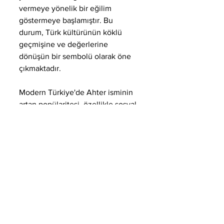
vermeye yönelik bir eğilim 
göstermeye başlamıştır. Bu 
durum, Türk kültürünün köklü 
geçmişine ve değerlerine 
dönüşün bir sembolü olarak öne 
çıkmaktadır.
Modern Türkiye'de Ahter isminin 
artan popülaritesi, özellikle sosyal 
medya ve internet üzerinden 
yapılan paylaşımlarla 
desteklenmektedir. Ahter ismini 
taşıyan bireyler, sosyal medya 
platformlarında kendilerini ifade 
ederken, bu ismin ne denli değerli 
olduğunu vurgulamaktadırlar. 
Ahter ismi, günümüz gençleri 
arasında kendini ispatlama ve fark 