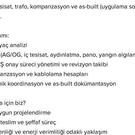
tesisat, trafo, kompanzasyon ve as-built (uygulama so
.
amı:
iyaç analizi
i (AG/OG, iç tesisat, aydınlatma, pano, yangın algıla
 onay süreci yönetimi ve revizyon takibi
panzasyon ve kablolama hesapları
knik koordinasyon ve as-built dokümantasyon
 için biz?
ygun projelendirme
eslim ve şeffaf süreç
nliği ve enerji verimliliği odaklı yaklaşım