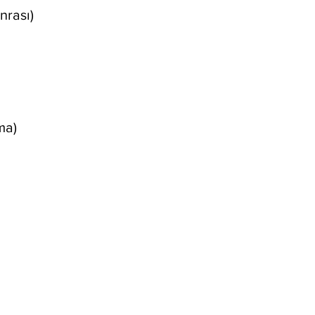
nrası)
ma)