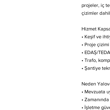
projeler, iç 
çizimler dahil
Hizmet Kaps
• Keşif ve iht
• Proje çizim
• EDAŞ/TEDAŞ
• Trafo, kom
• Şantiye te
Neden Yalova
• Mevzuata u
• Zamanında t
• İşletme güve