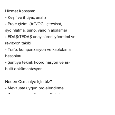
Hizmet Kapsamı:
• Keşif ve ihtiyaç analizi
• Proje çizimi (AG/OG, iç tesisat,
aydınlatma, pano, yangın algılama)
• EDAŞ/TEDAŞ onay süreci yönetimi ve
revizyon takibi
• Trafo, kompanzasyon ve kablolama
hesapları
• Şantiye teknik koordinasyon ve as-
built dokümantasyon
Neden Osmaniye için biz?
• Mevzuata uygun projelendirme
• Zamanında teslim ve şeffaf süreç
• İşletme güvenliği ve enerji verimliliği
odaklı yaklaşım