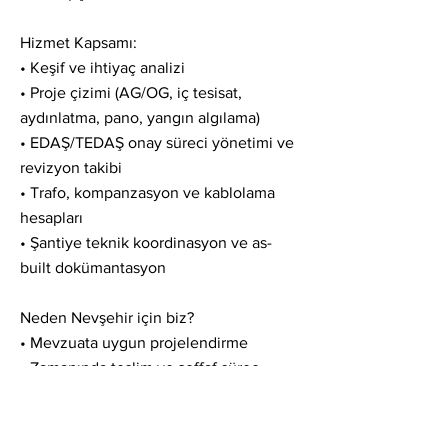
Hizmet Kapsamı:
• Keşif ve ihtiyaç analizi
• Proje çizimi (AG/OG, iç tesisat,
aydınlatma, pano, yangın algılama)
• EDAŞ/TEDAŞ onay süreci yönetimi ve
revizyon takibi
• Trafo, kompanzasyon ve kablolama
hesapları
• Şantiye teknik koordinasyon ve as-
built dokümantasyon
Neden Nevşehir için biz?
• Mevzuata uygun projelendirme
• Zamanında teslim ve şeffaf süreç
• İşletme güvenliği ve enerji verimliliği
odaklı yaklaşım