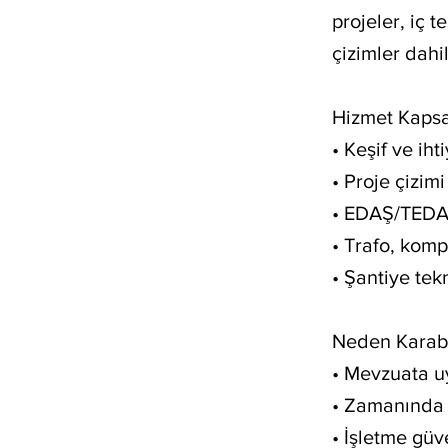
projeler, iç 
çizimler dahil
Hizmet Kaps
• Keşif ve iht
• Proje çizim
• EDAŞ/TEDAŞ
• Trafo, kom
• Şantiye te
Neden Karabü
• Mevzuata u
• Zamanında t
• İşletme güve