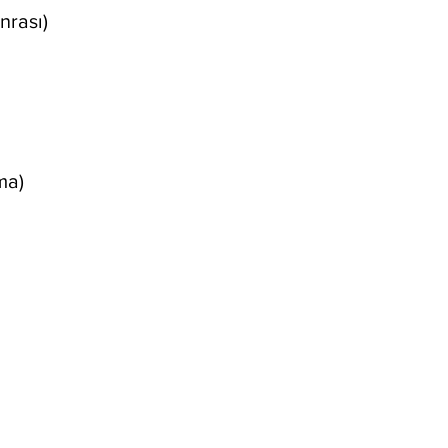
nrası)
ma)