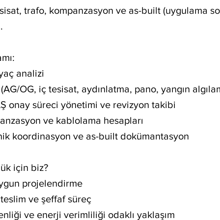
tesisat, trafo, kompanzasyon ve as-built (uygulama so
.
amı:
iyaç analizi
i (AG/OG, iç tesisat, aydınlatma, pano, yangın algıla
 onay süreci yönetimi ve revizyon takibi
panzasyon ve kablolama hesapları
knik koordinasyon ve as-built dokümantasyon
k için biz?
ygun projelendirme
eslim ve şeffaf süreç
nliği ve enerji verimliliği odaklı yaklaşım