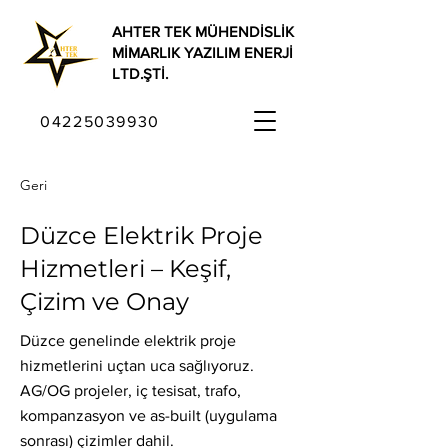
AHTER TEK MÜHENDİSLİK
MİMARLIK YAZILIM ENERJİ
LTD.ŞTİ.
04225039930
Geri
Düzce Elektrik Proje
Hizmetleri – Keşif,
Çizim ve Onay
Düzce genelinde elektrik proje
hizmetlerini uçtan uca sağlıyoruz.
AG/OG projeler, iç tesisat, trafo,
kompanzasyon ve as-built (uygulama
sonrası) çizimler dahil.