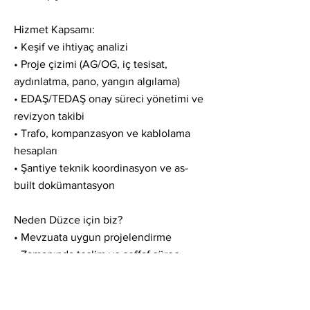
Hizmet Kapsamı:
• Keşif ve ihtiyaç analizi
• Proje çizimi (AG/OG, iç tesisat,
aydınlatma, pano, yangın algılama)
• EDAŞ/TEDAŞ onay süreci yönetimi ve
revizyon takibi
• Trafo, kompanzasyon ve kablolama
hesapları
• Şantiye teknik koordinasyon ve as-
built dokümantasyon
Neden Düzce için biz?
• Mevzuata uygun projelendirme
• Zamanında teslim ve şeffaf süreç
• İşletme güvenliği ve enerji verimliliği
odaklı yaklaşım